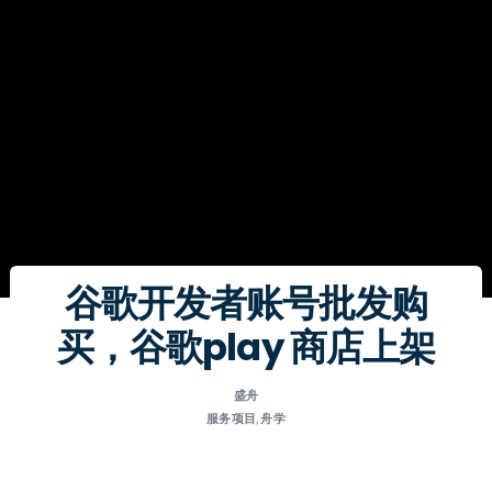
谷歌开发者账号批发购
买，谷歌play 商店上架
盛舟
服务项目
,
舟学