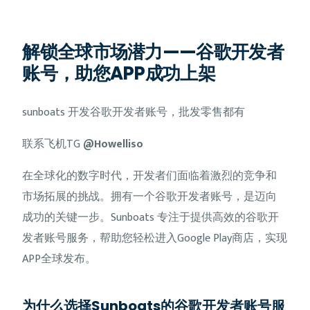
解锁全球市场潜力——谷歌开发者
账号，助您APP成功上架
sunboats 开发谷歌开发者账号，批发零售都有
联系飞机TG
@Howelliso
在全球化的数字时代，开发者们面临着激烈的竞争和
市场拓展的挑战。拥有一个谷歌开发者账号，是迈向
成功的关键一步。Sunboats 专注于提供高效的谷歌开
发者账号服务，帮助您轻松进入Google Play商店，实现
APP全球发布。
为什么选择Sunboats的谷歌开发者账号服